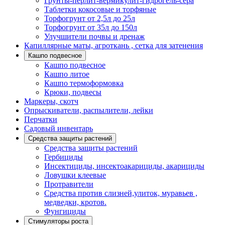
Грунты-перлит-вермикулит-гидрогель-сера
Таблетки кокосовые и торфяные
Торфогрунт от 2,5л до 25л
Торфогрунт от 35л до 150л
Улучшители почвы и дренаж
Капиллярные маты, агроткань , сетка для затенения
Кашпо подвесное
Кашпо подвесное
Кашпо литое
Кашпо термоформовка
Крюки, подвесы
Маркеры, скотч
Опрыскиватели, распылители, лейки
Перчатки
Садовый инвентарь
Средства защиты растений
Средства защиты растений
Гербициды
Инсектициды, инсектоакарициды, акарициды
Ловушки клеевые
Протравители
Средства против слизней,улиток, муравьев ,
медведки, кротов.
Фунгициды
Стимуляторы роста