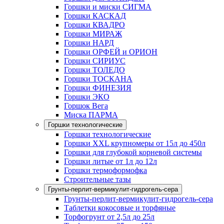
Горшки и миски СИГМА
Горшки КАСКАД
Горшки КВАДРО
Горшки МИРАЖ
Горшки НАРД
Горшки ОРФЕЙ и ОРИОН
Горшки СИРИУС
Горшки ТОЛЕДО
Горшки ТОСКАНА
Горшки ФИНЕЗИЯ
Горшки ЭКО
Горшок Вега
Миска ПАРМА
Горшки технологические
Горшки технологические
Горшки XXL крупномеры от 15л до 450л
Горшки для глубокой корневой системы
Горшки литые от 1л до 12л
Горшки термоформофка
Строительные тазы
Грунты-перлит-вермикулит-гидрогель-сера
Грунты-перлит-вермикулит-гидрогель-сера
Таблетки кокосовые и торфяные
Торфогрунт от 2,5л до 25л