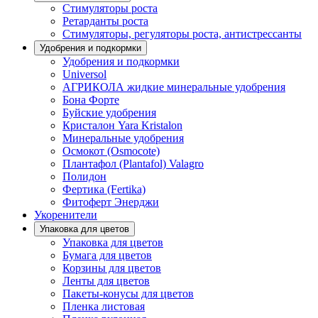
Стимуляторы роста
Ретарданты роста
Стимуляторы, регуляторы роста, антистрессанты
Удобрения и подкормки
Удобрения и подкормки
Universol
АГРИКОЛА жидкие минеральные удобрения
Бона Форте
Буйские удобрения
Кристалон Yara Kristalon
Минеральные удобрения
Осмокот (Osmocote)
Плантафол (Plantafol) Valagro
Полидон
Фертика (Fertika)
Фитоферт Энерджи
Укоренители
Упаковка для цветов
Упаковка для цветов
Бумага для цветов
Корзины для цветов
Ленты для цветов
Пакеты-конусы для цветов
Пленка листовая