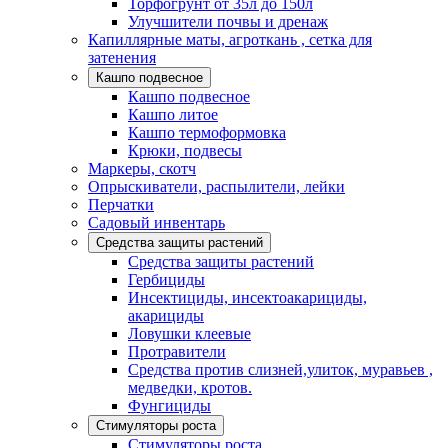
Торфогрунт от 35л до 150л
Улучшители почвы и дренаж
Капиллярные маты, агроткань , сетка для
затенения
Кашпо подвесное
Кашпо подвесное
Кашпо литое
Кашпо термоформовка
Крюки, подвесы
Маркеры, скотч
Опрыскиватели, распылители, лейки
Перчатки
Садовый инвентарь
Средства защиты растений
Средства защиты растений
Гербициды
Инсектициды, инсектоакарициды,
акарициды
Ловушки клеевые
Протравители
Средства против слизней,улиток, муравьев ,
медведки, кротов.
Фунгициды
Стимуляторы роста
Стимуляторы роста