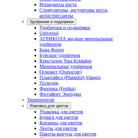
Ретарданты роста
Стимуляторы, регуляторы роста,
антистрессанты
Удобрения и подкормки
Удобрения и подкормки
Universol
АГРИКОЛА жидкие минеральные
удобрения
Бона Форте
Буйские удобрения
Кристалон Yara Kristalon
Минеральные удобрения
Осмокот (Osmocote)
Плантафол (Plantafol) Valagro
Полидон
Фертика (Fertika)
Фитоферт Энерджи
Укоренители
Упаковка для цветов
Упаковка для цветов
Бумага для цветов
Корзины для цветов
Ленты для цветов
Пакеты-конусы для цветов