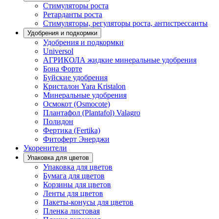
Стимуляторы роста
Ретарданты роста
Стимуляторы, регуляторы роста, антистрессанты
Удобрения и подкормки
Удобрения и подкормки
Universol
АГРИКОЛА жидкие минеральные удобрения
Бона Форте
Буйские удобрения
Кристалон Yara Kristalon
Минеральные удобрения
Осмокот (Osmocote)
Плантафол (Plantafol) Valagro
Полидон
Фертика (Fertika)
Фитоферт Энерджи
Укоренители
Упаковка для цветов
Упаковка для цветов
Бумага для цветов
Корзины для цветов
Ленты для цветов
Пакеты-конусы для цветов
Пленка листовая