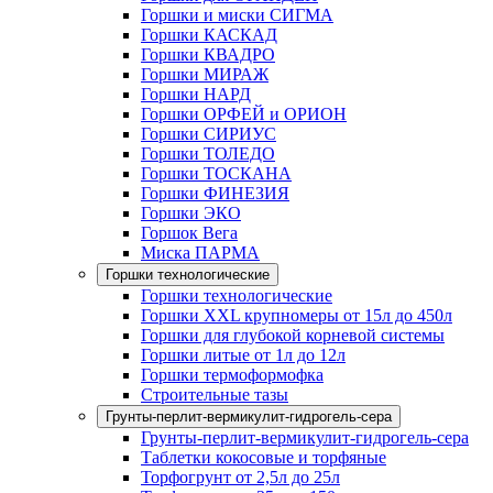
Горшки и миски СИГМА
Горшки КАСКАД
Горшки КВАДРО
Горшки МИРАЖ
Горшки НАРД
Горшки ОРФЕЙ и ОРИОН
Горшки СИРИУС
Горшки ТОЛЕДО
Горшки ТОСКАНА
Горшки ФИНЕЗИЯ
Горшки ЭКО
Горшок Вега
Миска ПАРМА
Горшки технологические
Горшки технологические
Горшки XXL крупномеры от 15л до 450л
Горшки для глубокой корневой системы
Горшки литые от 1л до 12л
Горшки термоформофка
Строительные тазы
Грунты-перлит-вермикулит-гидрогель-сера
Грунты-перлит-вермикулит-гидрогель-сера
Таблетки кокосовые и торфяные
Торфогрунт от 2,5л до 25л