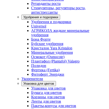
Ретарданты роста
Стимуляторы, регуляторы роста,
антистрессанты
Удобрения и подкормки
Удобрения и подкормки
Universol
АГРИКОЛА жидкие минеральные
удобрения
Бона Форте
Буйские удобрения
Кристалон Yara Kristalon
Минеральные удобрения
Осмокот (Osmocote)
Плантафол (Plantafol) Valagro
Полидон
Фертика (Fertika)
Фитоферт Энерджи
Укоренители
Упаковка для цветов
Упаковка для цветов
Бумага для цветов
Корзины для цветов
Ленты для цветов
Пакеты-конусы для цветов