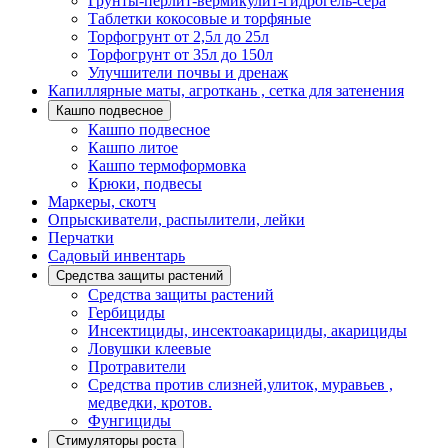
Грунты-перлит-вермикулит-гидрогель-сера
Таблетки кокосовые и торфяные
Торфогрунт от 2,5л до 25л
Торфогрунт от 35л до 150л
Улучшители почвы и дренаж
Капиллярные маты, агроткань , сетка для затенения
Кашпо подвесное
Кашпо подвесное
Кашпо литое
Кашпо термоформовка
Крюки, подвесы
Маркеры, скотч
Опрыскиватели, распылители, лейки
Перчатки
Садовый инвентарь
Средства защиты растений
Средства защиты растений
Гербициды
Инсектициды, инсектоакарициды, акарициды
Ловушки клеевые
Протравители
Средства против слизней,улиток, муравьев ,
медведки, кротов.
Фунгициды
Стимуляторы роста