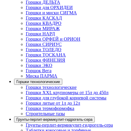
Горшки ДЕЛЬТА
Горшки для ОРХИДЕИ
Горшки и миски СИГМА
Горшки КАСКАД
Горшки КВАДРО
Горшки МИРАЖ
Горшки НАРД
Горшки ОРФЕЙ и ОРИОН
Горшки СИРИУС
Горшки ТОЛЕДО
Горшки ТОСКАНА
Горшки ФИНЕЗИЯ
Горшки ЭКО
Горшок Вега
Миска ПАРМА
Горшки технологические
Горшки технологические
Горшки XXL крупномеры от 15л до 450л
Горшки для глубокой корневой системы
Горшки литые от 1л до 12л
Горшки термоформофка
Строительные тазы
Грунты-перлит-вермикулит-гидрогель-сера
Грунты-перлит-вермикулит-гидрогель-сера
Таблетки кокосовые и торфяные