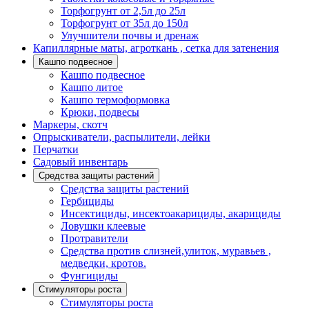
Торфогрунт от 2,5л до 25л
Торфогрунт от 35л до 150л
Улучшители почвы и дренаж
Капиллярные маты, агроткань , сетка для затенения
Кашпо подвесное
Кашпо подвесное
Кашпо литое
Кашпо термоформовка
Крюки, подвесы
Маркеры, скотч
Опрыскиватели, распылители, лейки
Перчатки
Садовый инвентарь
Средства защиты растений
Средства защиты растений
Гербициды
Инсектициды, инсектоакарициды, акарициды
Ловушки клеевые
Протравители
Средства против слизней,улиток, муравьев ,
медведки, кротов.
Фунгициды
Стимуляторы роста
Стимуляторы роста