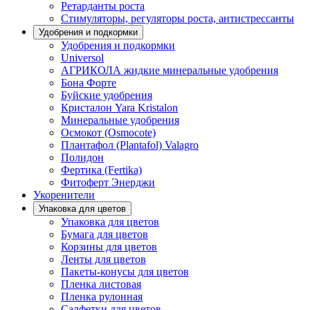
Ретарданты роста
Стимуляторы, регуляторы роста, антистрессанты
Удобрения и подкормки
Удобрения и подкормки
Universol
АГРИКОЛА жидкие минеральные удобрения
Бона Форте
Буйские удобрения
Кристалон Yara Kristalon
Минеральные удобрения
Осмокот (Osmocote)
Плантафол (Plantafol) Valagro
Полидон
Фертика (Fertika)
Фитоферт Энерджи
Укоренители
Упаковка для цветов
Упаковка для цветов
Бумага для цветов
Корзины для цветов
Ленты для цветов
Пакеты-конусы для цветов
Пленка листовая
Пленка рулонная
Салфетки для цветов