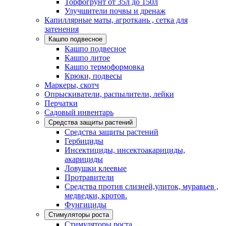
Торфогрунт от 35л до 150л
Улучшители почвы и дренаж
Капиллярные маты, агроткань , сетка для
затенения
Кашпо подвесное
Кашпо подвесное
Кашпо литое
Кашпо термоформовка
Крюки, подвесы
Маркеры, скотч
Опрыскиватели, распылители, лейки
Перчатки
Садовый инвентарь
Средства защиты растений
Средства защиты растений
Гербициды
Инсектициды, инсектоакарициды,
акарициды
Ловушки клеевые
Протравители
Средства против слизней,улиток, муравьев ,
медведки, кротов.
Фунгициды
Стимуляторы роста
Стимуляторы роста