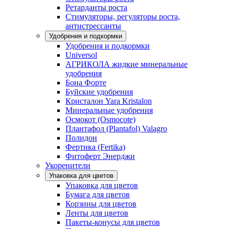
Ретарданты роста
Стимуляторы, регуляторы роста,
антистрессанты
Удобрения и подкормки
Удобрения и подкормки
Universol
АГРИКОЛА жидкие минеральные
удобрения
Бона Форте
Буйские удобрения
Кристалон Yara Kristalon
Минеральные удобрения
Осмокот (Osmocote)
Плантафол (Plantafol) Valagro
Полидон
Фертика (Fertika)
Фитоферт Энерджи
Укоренители
Упаковка для цветов
Упаковка для цветов
Бумага для цветов
Корзины для цветов
Ленты для цветов
Пакеты-конусы для цветов