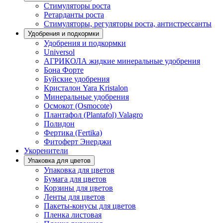
Стимуляторы роста
Ретарданты роста
Стимуляторы, регуляторы роста, антистрессанты
Удобрения и подкормки
Удобрения и подкормки
Universol
АГРИКОЛА жидкие минеральные удобрения
Бона Форте
Буйские удобрения
Кристалон Yara Kristalon
Минеральные удобрения
Осмокот (Osmocote)
Плантафол (Plantafol) Valagro
Полидон
Фертика (Fertika)
Фитоферт Энерджи
Укоренители
Упаковка для цветов
Упаковка для цветов
Бумага для цветов
Корзины для цветов
Ленты для цветов
Пакеты-конусы для цветов
Пленка листовая