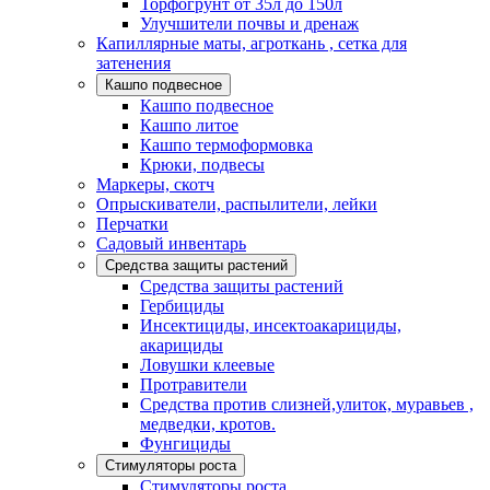
Торфогрунт от 35л до 150л
Улучшители почвы и дренаж
Капиллярные маты, агроткань , сетка для
затенения
Кашпо подвесное
Кашпо подвесное
Кашпо литое
Кашпо термоформовка
Крюки, подвесы
Маркеры, скотч
Опрыскиватели, распылители, лейки
Перчатки
Садовый инвентарь
Средства защиты растений
Средства защиты растений
Гербициды
Инсектициды, инсектоакарициды,
акарициды
Ловушки клеевые
Протравители
Средства против слизней,улиток, муравьев ,
медведки, кротов.
Фунгициды
Стимуляторы роста
Стимуляторы роста