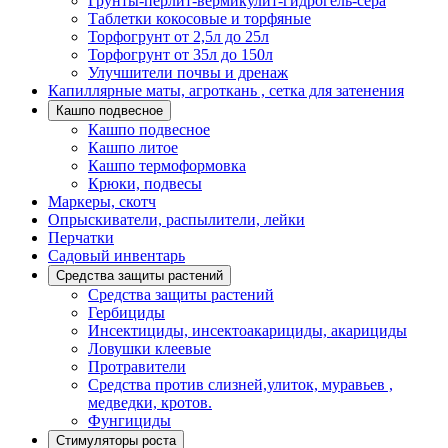
Грунты-перлит-вермикулит-гидрогель-сера
Таблетки кокосовые и торфяные
Торфогрунт от 2,5л до 25л
Торфогрунт от 35л до 150л
Улучшители почвы и дренаж
Капиллярные маты, агроткань , сетка для затенения
Кашпо подвесное
Кашпо подвесное
Кашпо литое
Кашпо термоформовка
Крюки, подвесы
Маркеры, скотч
Опрыскиватели, распылители, лейки
Перчатки
Садовый инвентарь
Средства защиты растений
Средства защиты растений
Гербициды
Инсектициды, инсектоакарициды, акарициды
Ловушки клеевые
Протравители
Средства против слизней,улиток, муравьев ,
медведки, кротов.
Фунгициды
Стимуляторы роста