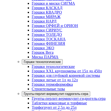
Горшки и миски СИГМА
Горшки КАСКАД
Горшки КВАДРО
Горшки МИРАЖ
Горшки НАРД
Горшки ОРФЕЙ и ОРИОН
Горшки СИРИУС
Горшки ТОЛЕДО
Горшки ТОСКАНА
Горшки ФИНЕЗИЯ
Горшки ЭКО
Горшок Вега
Миска ПАРМА
Горшки технологические
Горшки технологические
Горшки XXL крупномеры от 15л до 450л
Горшки для глубокой корневой системы
Горшки литые от 1л до 12л
Горшки термоформофка
Строительные тазы
Грунты-перлит-вермикулит-гидрогель-сера
Грунты-перлит-вермикулит-гидрогель-сера
Таблетки кокосовые и торфяные
Торфогрунт от 2,5л до 25л